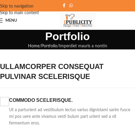
Skip to navigation
Skip to main content
MENU
Portfolio
Home
Portfolio
Imperdiet mauris a nontin
ULLAMCORPER CONSEQUAT
PULVINAR SCELERISQUE
COMMODO SCELERISQUE.
Ut a parturient ad vestibulum lectus varius dignistami sarim fusce
mi pos uere ante vivamus vesti bulum part urient sed a sit
fermentum eros.